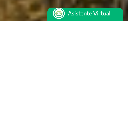
¡BIENVENIDOS A
TORNQUIST
MUNICIPIO!
Pagá tus tasas municipales online, fácil y
en segundos.