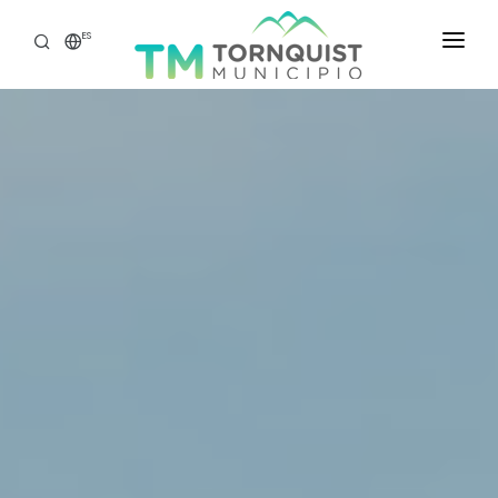
ES
INICIO
SECRETARÍAS
ATENCIÓN CIUDADANA
TASAS WEB
GOBIERNO ABIERTO
PORTAL DEL EMPLEADO