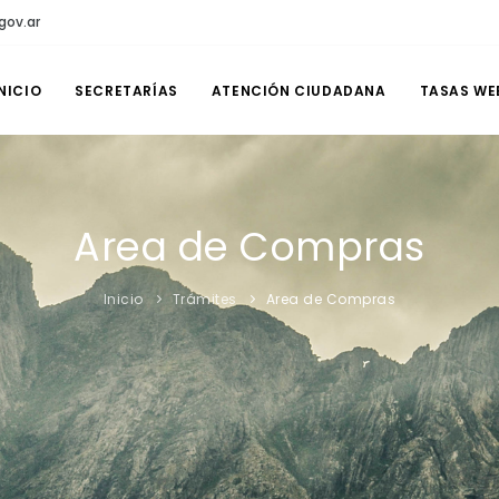
gov.ar
NICIO
SECRETARÍAS
ATENCIÓN CIUDADANA
TASAS WE
Area de Compras
Inicio
Trámites
Area de Compras