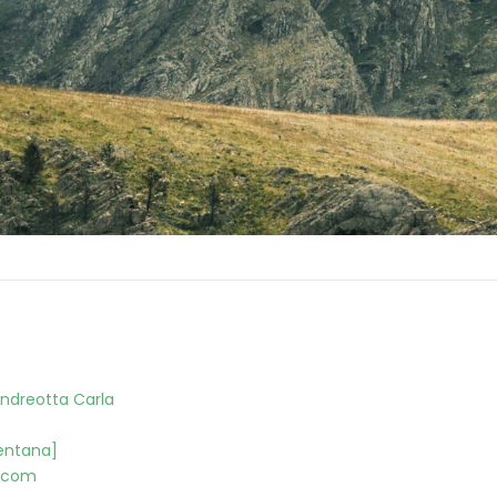
Andreotta Carla
Ventana]
l.com