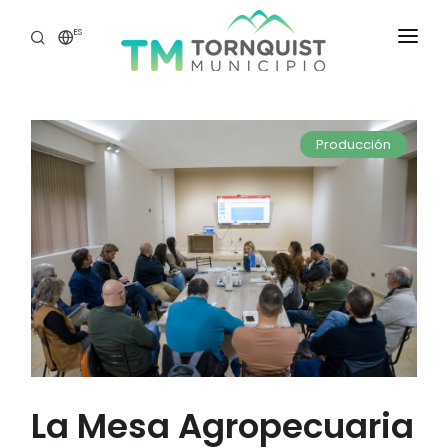
ES
INICIO
SECRETARÍAS
Producción
ATENCIÓN CIUDADANA
TASAS WEB
GOBIERNO ABIERTO
PORTAL DEL EMPLEADO
La Mesa Agropecuaria