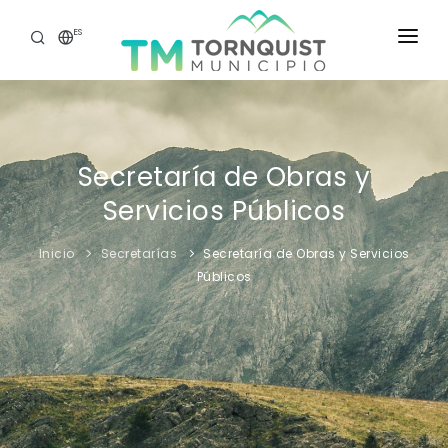
ES
INICIO
SECRETARÍAS
Secretaría de Obras y
ATENCIÓN CIUDADANA
Servicios Públicos
TASAS WEB
Inicio
Secretarías
Secretaría de Obras y Servicios
GOBIERNO ABIERTO
Públicos
PORTAL DEL EMPLEADO